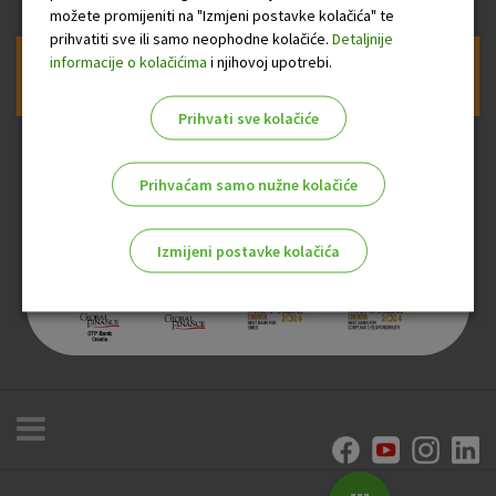
možete promijeniti na "Izmjeni postavke kolačića" te
prihvatiti sve ili samo neophodne kolačiće.
Detaljnije
informacije o kolačićima
i njihovoj upotrebi.
Prijava na newsletter OTP banke
Prihvati sve kolačiće
Prihvaćam samo nužne kolačiće
Izmijeni postavke kolačića
Odaberite najbolju opciju za vas!
Marketinški kolačići
Analitički kolačići
Nužni kolačići