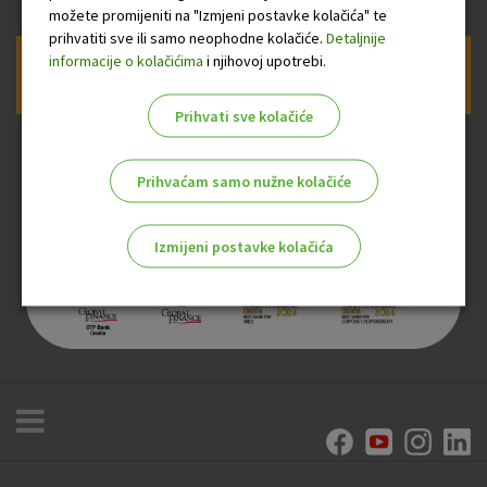
možete promijeniti na "Izmjeni postavke kolačića" te
prihvatiti sve ili samo neophodne kolačiće.
Detaljnije
informacije o kolačićima
i njihovoj upotrebi.
Prijava na newsletter OTP banke
Prihvati sve kolačiće
Prihvaćam samo nužne kolačiće
Izmijeni postavke kolačića
Odaberite najbolju opciju za vas!
Marketinški kolačići
Analitički kolačići
Nužni kolačići