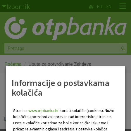
Skoči na glavni sadržaj
☰
Izbornik
HR
EN
Građani
Privatno bankarstvo
Agro
Mala poduzeća i obrtnici
Početna
Uputa za potvrđivanje Zahtjeva
Srednja i velika poduzeća
Informacije o postavkama
Uputa za potvrđivanje
kolačića
Globalna tržišta
Zahtjeva
Faktoring
Stranica
www.otpbanka.hr
koristi kolačiće (cookies). Nužni
kolačići su potrebni za ispravan rad internetske stranice.
uputa_za_potvrdjivanje_zahtjeva.pdf
O nama
Ostale kolačiće koristimo za bolje korisničko iskustvo i
prikaz relevantnih oglasa i sadržaja. Postavke kolačića