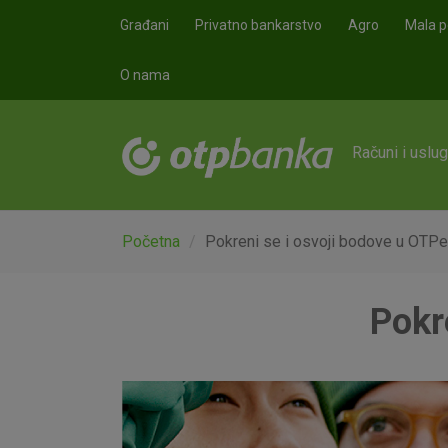
Skoči na glavni sadržaj
Građani
Privatno bankarstvo
Agro
Mala p
O nama
Računi i uslu
Početna
Pokreni se i osvoji bodove u OTPet
Pokr