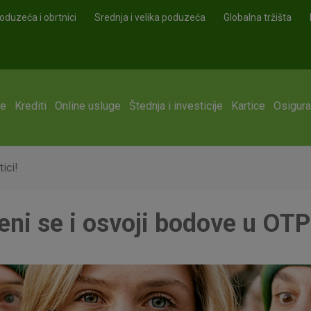
oduzeća i obrtnici
Srednja i velika poduzeća
Globalna tržišta
ge
Krediti
Online usluge
Štednja i investicije
Kartice
Osigura
ici!
eni se i osvoji bodove u OTPe