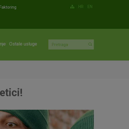
HR
EN
Faktoring
nje
Ostale usluge
tici!