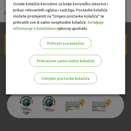
Ostale kolačiće koristimo za bolje korisničko iskustvo i
prikaz relevantnih oglasa i sadržaja. Postavke kolačića
kriterij_o_razvrstavanju_klijenata.pdf
možete promijeniti na "Izmjeni postavke kolačića" te
prihvatiti sve ili samo neophodne kolačiće.
Detaljnije
informacije o kolačićima
i njihovoj upotrebi.
Prihvati sve kolačiće
Prijava na newsletter OTP banke
Prihvaćam samo nužne kolačiće
Izmijeni postavke kolačića
Odaberite najbolju opciju za vas!