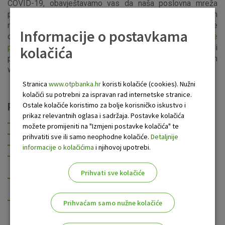
COVID-19, obavještavamo vas da naša poslovna mreža
privremeno radi sa smanjenim kapacitetom i ograničenim
radnim vremenom najkasnije do 15 sati. Molimo vas da prije
Informacije o postavkama
odlaska u poslovnicu provjerite
privremeno radno vrijeme
poslovnica
. O povratku na redovno radno vrijeme ili
kolačića
ponovnom otvaranju poslovnice bit ćete obaviješteni putem
web stranice OTP banke.
Stranica
www.otpbanka.hr
koristi kolačiće (cookies). Nužni
kolačići su potrebni za ispravan rad internetske stranice.
Ostale kolačiće koristimo za bolje korisničko iskustvo i
Privremeno zatvorene poslovnice
prikaz relevantnih oglasa i sadržaja. Postavke kolačića
Od 16.3.2020:
Umag, Medulin
možete promijeniti na "Izmjeni postavke kolačića" te
Od 17.3.2020:
Šijana, Barban
prihvatiti sve ili samo neophodne kolačiće.
Detaljnije
Od 19.3.2020.
Hvar
informacije o kolačićima
i njihovoj upotrebi.
Od 20.3.2020.
Obala - Split, Zeleni brijeg - Sisak,
Užarska - Rijeka, Konzum - Zadar
Prihvati sve kolačiće
Od 23.3.2020.
Kampus – Split, Zračna luka Split,
Srebreno
Od 25.3.2020.
Cvjetni trg – Zagreb
Prihvaćam samo nužne kolačiće