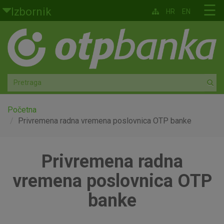
Skoči na glavni sadržaj
☰
Izbornik
HR
EN
Građani
Privatno bankarstvo
Agro
Mala poduzeća i obrtnici
Početna
Privremena radna vremena poslovnica OTP banke
Srednja i velika poduzeća
Privremena radna
Globalna tržišta
vremena poslovnica OTP
Faktoring
banke
O nama