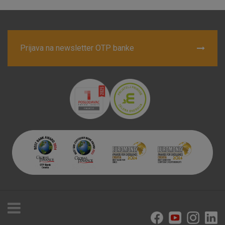
postavljaju kao odgovor na vaše radnje koje uključuju zahtjev
za uslugama, kao što su postavke kolačića. Svoj preglednik
možete postaviti da blokira te kolačiće ili pošalje upozorenje
o njima, ali u tom slučaju neki dijelovi stranice neće raditi. Ti
kolačići ne pohranjuju nikakve informacije koje bi vas mogle
Prijava na newsletter OTP banke
identificirati.
Detaljnije informacije o kolačićima