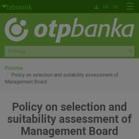
Skoči na glavni sadržaj
☰
Izbornik
HR
EN
Građani
Privatno bankarstvo
Agro
Mala poduzeća i obrtnici
Početna
Policy on selection and suitability assessment of
Management Board
Srednja i velika poduzeća
Globalna tržišta
Policy on selection and
Faktoring
suitability assessment of
Management Board
O nama