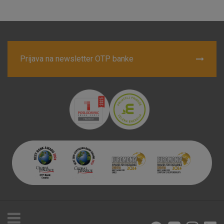
Marketinški kolačići
Analitički kolačići
Nužni kolačići
Prihvaćam upotrebu navedenih kolačića
Prijava na newsletter OTP banke
Nužni (tehnički) kolačići - uvijek aktivni
Ovi kolačići nužni su za funkcioniranje internetske stranice i
ne mogu se isključiti u našim sustavima. Uobičajeno se
postavljaju kao odgovor na vaše radnje koje uključuju zahtjev
za uslugama, kao što su postavke kolačića. Svoj preglednik
možete postaviti da blokira te kolačiće ili pošalje upozorenje
o njima, ali u tom slučaju neki dijelovi stranice neće raditi. Ti
kolačići ne pohranjuju nikakve informacije koje bi vas mogle
identificirati.
Detaljnije informacije o kolačićima