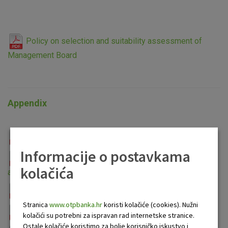
Policy on selection and suitability assessment of
Management Board
Appendix
Summary Assesment Report
Informacije o postavkama
Declaration for annual or extraordinary suitability
kolačića
assessment
Privacy notice
Stranica
www.otpbanka.hr
koristi kolačiće (cookies). Nužni
Collective Suitability Assessment Template
kolačići su potrebni za ispravan rad internetske stranice.
Ostale kolačiće koristimo za bolje korisničko iskustvo i