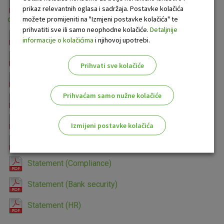
Result of the Suitability Assessment of the president
prikaz relevantnih oglasa i sadržaja. Postavke kolačića
možete promijeniti na "Izmjeni postavke kolačića" te
or member of the Management Board
prihvatiti sve ili samo neophodne kolačiće.
Detaljnije
Questionnaire for the candidate
informacije o kolačićima
i njihovoj upotrebi.
CRO National Specifics Template
Prihvati sve kolačiće
Declaration by the candidate
Prihvaćam samo nužne kolačiće
Declaration by the credit institution
Statement on judicial procedures
Izmijeni postavke kolačića
Declaration
Odaberite najbolju opciju za vas!
Statement (Compliance)
Statement (Bank security)
Statement (HR)