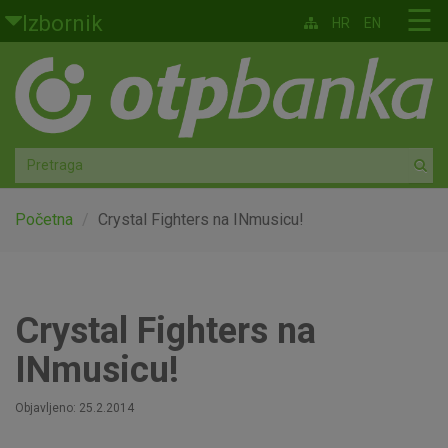
Skoči na glavni sadržaj
☰
Izbornik
HR
EN
Građani
Privatno bankarstvo
Agro
Mala poduzeća i obrtnici
Početna
Crystal Fighters na INmusicu!
Srednja i velika poduzeća
Globalna tržišta
Crystal Fighters na
INmusicu!
Faktoring
Objavljeno: 25.2.2014
O nama