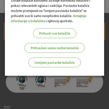
Ostale kolačiće koristimo za bolje korisničko iskustvo i
prikaz relevantnih oglasa i sadržaja. Postavke kolačića
možete promijeniti na "Izmjeni postavke kolačića" te
prihvatiti sve ili samo neophodne kolačiće.
Detaljnije
informacije o kolačićima
i njihovoj upotrebi.
Prijava na newsletter OTP banke
Prihvati sve kolačiće
Prihvaćam samo nužne kolačiće
Izmijeni postavke kolačića
Odaberite najbolju opciju za vas!