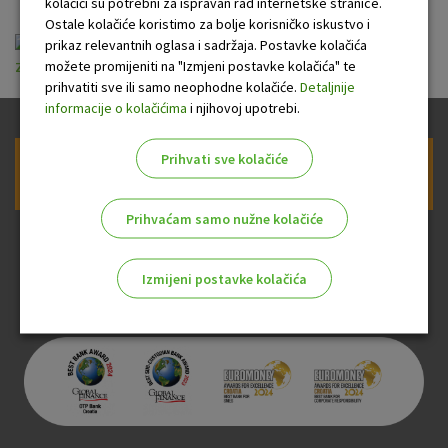
kolačići su potrebni za ispravan rad internetske stranice.
Ostale kolačiće koristimo za bolje korisničko iskustvo i
ugovor-i-privola-o-koristenju-usluge-
prikaz relevantnih oglasa i sadržaja. Postavke kolačića
možete promijeniti na "Izmjeni postavke kolačića" te
zaokruzi.pdf
prihvatiti sve ili samo neophodne kolačiće.
Detaljnije
informacije o kolačićima
i njihovoj upotrebi.
Prihvati sve kolačiće
Prijava na newsletter OTP banke
Prihvaćam samo nužne kolačiće
Izmijeni postavke kolačića
Odaberite najbolju opciju za vas!