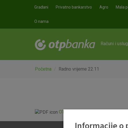
Skoči na glavni sadržaj
Građani
Privatno bankarstvo
Agro
Mala p
O nama
Računi i uslu
Početna
Radno vrijeme 22.11
OTP banka radno vrijeme_22.11..p
Informacije o