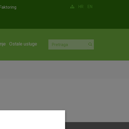
HR
EN
Faktoring
nje
Ostale usluge