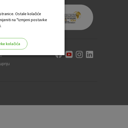
 stranice. Ostale kolačiće
mijeniti na "Izmjeni postavke
.
vke kolačića
ti
kupnju
aktivni
ske stranice i ne mogu se
tavljaju kao odgovor na vaše
što su postavke kolačića. Svoj
iće ili pošalje upozorenje o
 raditi. Ti kolačići ne
 identificirati.