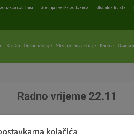
oduzeća i obrtnici
Srednja i velika poduzeća
Globalna tržišta
ge
Krediti
Online usluge
Štednja i investicije
Kartice
Osigura
Radno vrijeme 22.11
df
 postavkama kolačića