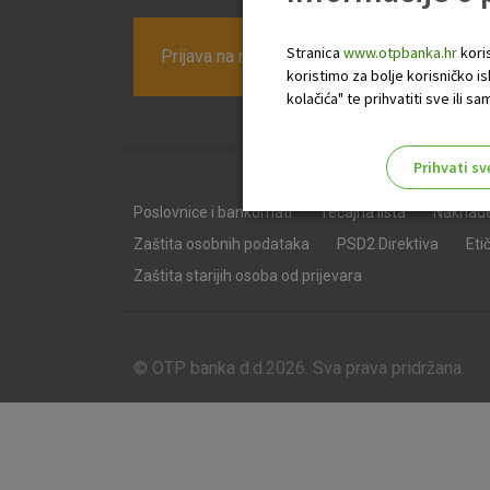
Stranica
www.otpbanka.hr
koris
Prijava na newsletter OTP banke
koristimo za bolje korisničko i
kolačića" te prihvatiti sve ili
Prihvati sv
Odaberite najbolju opciju za va
Poslovnice i bankomati
Tečajna lista
Naknad
Zaštita osobnih podataka
PSD2 Direktiva
Eti
Zaštita starijih osoba od prijevara
© OTP banka d.d.2026. Sva prava pridržana.