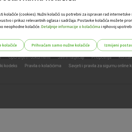
ti kolačiće (cookies). Nužni kolačići su potrebni za ispravan rad internetske
skustvo i prikaz relevantnih oglasa i sadržaja. Postavke kolačića možete pro
 samo neophodne kolačiće.
Detaljnije informacije o kolačićima
i njihovoj upotrebi
e kolačiće
Prihvaćam samo nužne kolačiće
Izmijeni posta
s!
e
Opći uvjeti i dokumenti
Javni natječaji
Priopćenja
Kontak
čki kodeks
Pravila o kolačićima
Savjeti i pravila za sigurnu online 
Nužni (tehnički) kolačići - uvijek 
Nužni
kolačići
Ovi kolačići nužni su za funkcioniranje internet
isključiti u našim sustavima. Uobičajeno se pos
radnje koje uključuju zahtjev za uslugama, kao 
preglednik možete postaviti da blokira te kolač
njima, ali u tom slučaju neki dijelovi stranice neće
pohranjuju nikakve informacije koje bi vas mogle