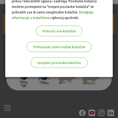
prikaz relevantnih oglasa i sadržaja. Postavke kolačića
možete promijeniti na "Izmjeni postavke kolačića" te
prihvatiti sve ili samo neophodne kolačiće.
Detaljnije
informacije o kolačićima
i njihovoj upotrebi.
Prijava na newsletter OTP banke
Prihvati sve kolačiće
Prihvaćam samo nužne kolačiće
Izmijeni postavke kolačića
Odaberite najbolju opciju za vas!
Marketinški kolačići
Analitički kolačići
Nužni kolačići