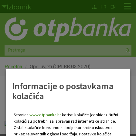
Skoči na glavni sadržaj
☰
Izbornik
HR
EN
Građani
Privatno bankarstvo
Agro
Mala poduzeća i obrtnici
Početna
Opći uvjeti (CPI BB G3 2020)
Srednja i velika poduzeća
Informacije o postavkama
Opći uvjeti (CPI BB G3
kolačića
Globalna tržišta
2020)
Faktoring
Stranica
www.otpbanka.hr
koristi kolačiće (cookies). Nužni
kolačići su potrebni za ispravan rad internetske stranice.
Opci_uvjeti_CPI_BB_G3_2020.pdf
O nama
Ostale kolačiće koristimo za bolje korisničko iskustvo i
prikaz relevantnih oglasa i sadržaja. Postavke kolačića