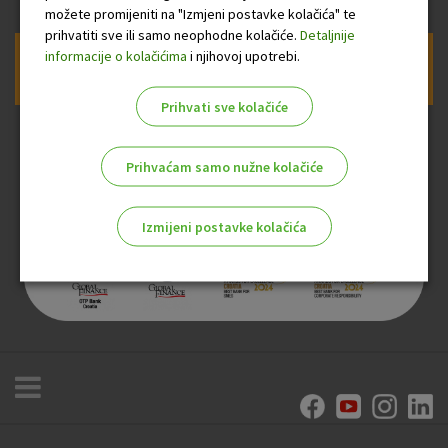
možete promijeniti na "Izmjeni postavke kolačića" te
prihvatiti sve ili samo neophodne kolačiće.
Detaljnije
informacije o kolačićima
i njihovoj upotrebi.
Prijava na newsletter OTP banke
Prihvati sve kolačiće
Prihvaćam samo nužne kolačiće
Izmijeni postavke kolačića
Odaberite najbolju opciju za vas!
Marketinški kolačići
Analitički kolačići
Nužni kolačići