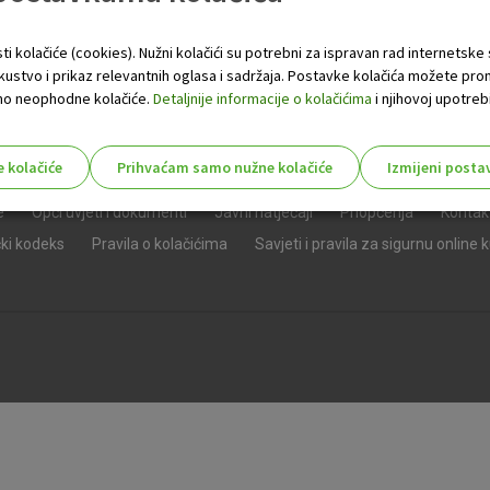
ti kolačiće (cookies). Nužni kolačići su potrebni za ispravan rad internetske
skustvo i prikaz relevantnih oglasa i sadržaja. Postavke kolačića možete pro
 samo neophodne kolačiće.
Detaljnije informacije o kolačićima
i njihovoj upotrebi
e kolačiće
Prihvaćam samo nužne kolačiće
Izmijeni posta
s!
e
Opći uvjeti i dokumenti
Javni natječaji
Priopćenja
Kontak
čki kodeks
Pravila o kolačićima
Savjeti i pravila za sigurnu online 
Nužni (tehnički) kolačići - uvijek 
Nužni
kolačići
Ovi kolačići nužni su za funkcioniranje internet
isključiti u našim sustavima. Uobičajeno se pos
radnje koje uključuju zahtjev za uslugama, kao 
preglednik možete postaviti da blokira te kolač
njima, ali u tom slučaju neki dijelovi stranice neće
pohranjuju nikakve informacije koje bi vas mogle