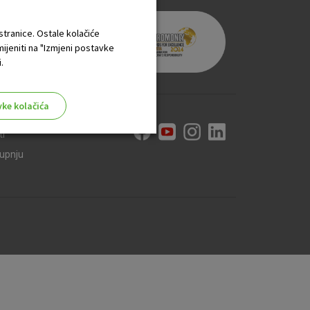
 stranice. Ostale kolačiće
mijeniti na "Izmjeni postavke
.
vke kolačića
ti
kupnju
aktivni
ske stranice i ne mogu se
tavljaju kao odgovor na vaše
što su postavke kolačića. Svoj
iće ili pošalje upozorenje o
 raditi. Ti kolačići ne
 identificirati.