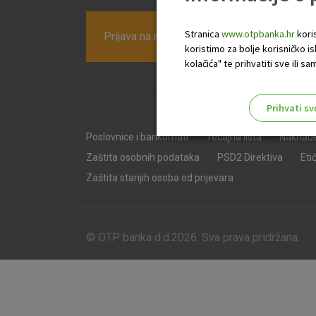
Stranica
www.otpbanka.hr
koris
Prijava na newsletter OTP banke
koristimo za bolje korisničko i
kolačića" te prihvatiti sve ili
Prihvati sv
Odaberite najbolju opciju za va
Poslovnice i bankomati
Tečajna lista
Naknad
Zaštita osobnih podataka
PSD2 Direktiva
Eti
Zaštita starijih osoba od prijevara
© OTP banka d.d.2026. Sva prava pridržana.