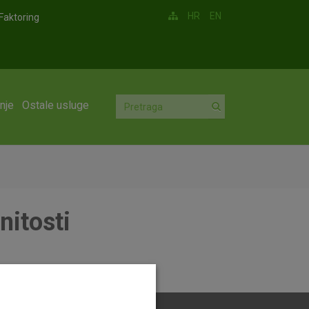
HR
EN
Faktoring
nje
Ostale usluge
nitosti