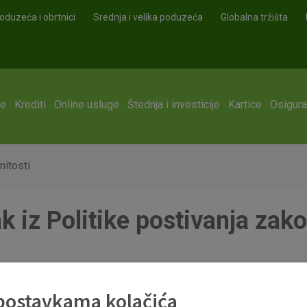
oduzeća i obrtnici
Srednja i velika poduzeća
Globalna tržišta
ge
Krediti
Online usluge
Štednja i investicije
Kartice
Osigura
nitosti
k iz Politike postivanja zako
nitosti.pdf
 postavkama kolačića