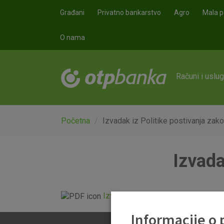
Skoči na glavni sadržaj
Građani
Privatno bankarstvo
Agro
Mala p
O nama
Računi i uslu
Početna
Izvadak iz Politike postivanja zako
Izvada
Izvadak iz Politike postivanja zako
Informacije o