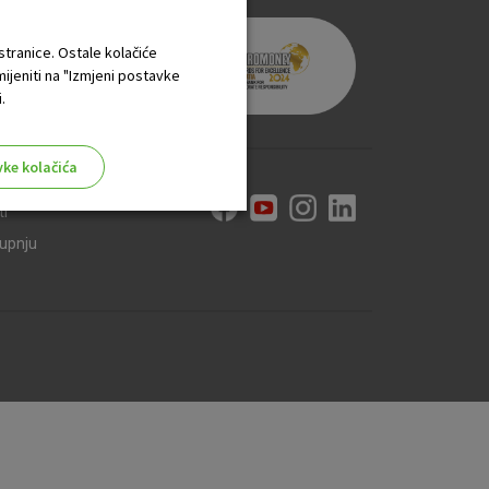
 stranice. Ostale kolačiće
mijeniti na "Izmjeni postavke
.
vke kolačića
ti
kupnju
aktivni
ske stranice i ne mogu se
tavljaju kao odgovor na vaše
što su postavke kolačića. Svoj
iće ili pošalje upozorenje o
 raditi. Ti kolačići ne
 identificirati.