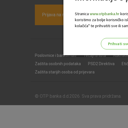
Stranica
www.otpbanka.hr
koris
Prijava na newsletter OTP banke
koristimo za bolje korisničko i
kolačića" te prihvatiti sve ili
Prihvati sv
Odaberite najbolju opciju za va
Poslovnice i bankomati
Tečajna lista
Naknad
Zaštita osobnih podataka
PSD2 Direktiva
Eti
Zaštita starijih osoba od prijevara
© OTP banka d.d.2026. Sva prava pridržana.