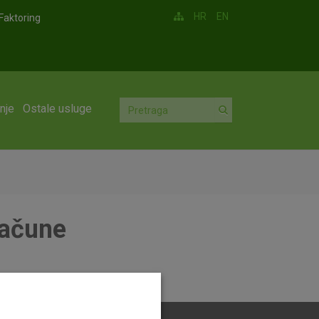
HR
EN
Faktoring
nje
Ostale usluge
račune