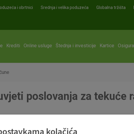
oduzeća i obrtnici
Srednja i velika poduzeća
Globalna tržišta
ge
Krediti
Online usluge
Štednja i investicije
Kartice
Osigura
ačune
uvjeti poslovanja za tekuće 
 postavkama kolačića