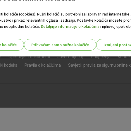
ti kolačiće (cookies). Nužni kolačići su potrebni za ispravan rad internetske
skustvo i prikaz relevantnih oglasa i sadržaja. Postavke kolačića možete pro
 samo neophodne kolačiće.
Detaljnije informacije o kolačićima
i njihovoj upotrebi
e kolačiće
Prihvaćam samo nužne kolačiće
Izmijeni posta
s!
e
Opći uvjeti i dokumenti
Javni natječaji
Priopćenja
Kontak
čki kodeks
Pravila o kolačićima
Savjeti i pravila za sigurnu online 
Nužni (tehnički) kolačići - uvijek 
Nužni
kolačići
Ovi kolačići nužni su za funkcioniranje internet
isključiti u našim sustavima. Uobičajeno se pos
radnje koje uključuju zahtjev za uslugama, kao 
preglednik možete postaviti da blokira te kolač
njima, ali u tom slučaju neki dijelovi stranice neće
pohranjuju nikakve informacije koje bi vas mogle