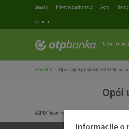
Skoči na glavni sadržaj
Građani
Privatno bankarstvo
Agro
Mala p
O nama
Računi i uslu
Početna
Opći uvjeti poslovanja za tekuće r
Opći 
ou-tekuci-racun_20140720.pdf
Informacije o