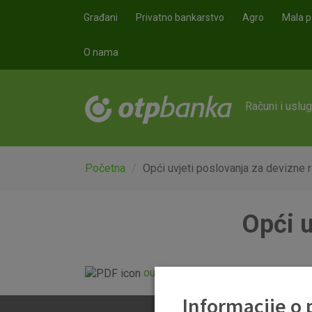
Skoči na glavni sadržaj
Građani
Privatno bankarstvo
Agro
Mala p
O nama
Računi i uslu
Početna
Opći uvjeti poslovanja za devizne 
Opći u
ou-devizni-racun_20140720.pdf
Informacije o