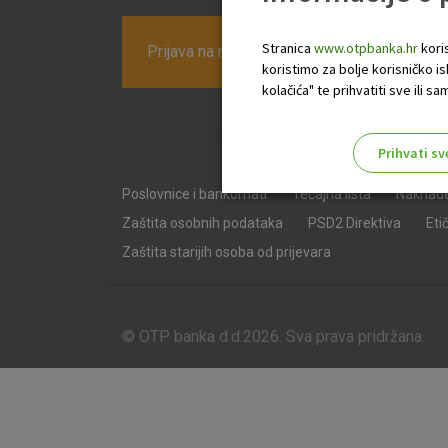
Stranica
www.otpbanka.hr
koris
Prijava na newsletter OTP banke
koristimo za bolje korisničko i
kolačića" te prihvatiti sve ili
Prihvati sv
Odaberite najbolju opciju za va
Poslovnice i bankomati
Tečajna lista
Naknad
Zaštita osobnih podataka
PSD2 Direktiva
Eti
Zaštita starijih osoba od prijevara
© OTP banka d.d.2026. Sva prava pridržana.