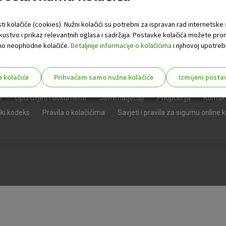
ti kolačiće (cookies). Nužni kolačići su potrebni za ispravan rad internetske
skustvo i prikaz relevantnih oglasa i sadržaja. Postavke kolačića možete pro
 samo neophodne kolačiće.
Detaljnije informacije o kolačićima
i njihovoj upotrebi
e kolačiće
Prihvaćam samo nužne kolačiće
Izmijeni posta
s!
e
Opći uvjeti i dokumenti
Javni natječaji
Priopćenja
Kontak
čki kodeks
Pravila o kolačićima
Savjeti i pravila za sigurnu online 
Nužni (tehnički) kolačići - uvijek 
Nužni
kolačići
Ovi kolačići nužni su za funkcioniranje internet
isključiti u našim sustavima. Uobičajeno se pos
radnje koje uključuju zahtjev za uslugama, kao 
preglednik možete postaviti da blokira te kolač
njima, ali u tom slučaju neki dijelovi stranice neće
pohranjuju nikakve informacije koje bi vas mogle