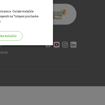
 stranice. Ostale kolačiće
mijeniti na "Izmjeni postavke
.
vke kolačića
ti
kupnju
aktivni
ske stranice i ne mogu se
tavljaju kao odgovor na vaše
što su postavke kolačića. Svoj
iće ili pošalje upozorenje o
 raditi. Ti kolačići ne
 identificirati.