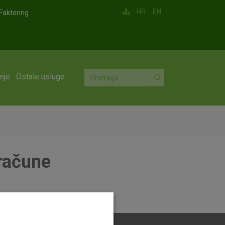
HR
EN
Faktoring
nje
Ostale usluge
 račune