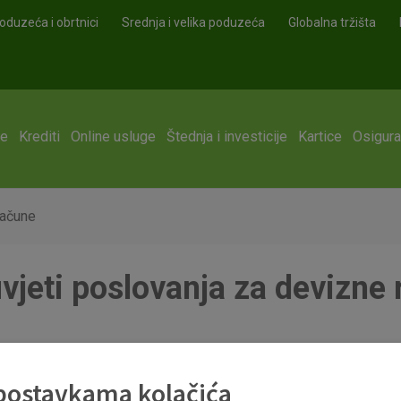
oduzeća i obrtnici
Srednja i velika poduzeća
Globalna tržišta
ge
Krediti
Online usluge
Štednja i investicije
Kartice
Osigura
račune
vjeti poslovanja za devizne
 postavkama kolačića