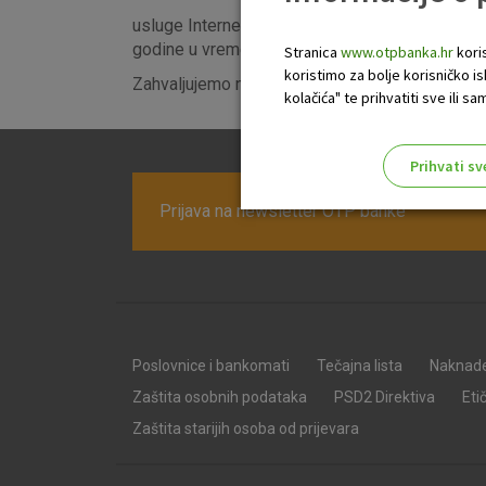
usluge Internet bankarstvo i m-banking za građ
godine u vremenu od 9:00 do 12:00 sati.
Stranica
www.otpbanka.hr
koris
koristimo za bolje korisničko i
Zahvaljujemo na razumijevanju.
kolačića" te prihvatiti sve ili
Prihvati sv
Odaberite najbolju opciju za va
Prijava na newsletter OTP banke
Poslovnice i bankomati
Tečajna lista
Naknad
Zaštita osobnih podataka
PSD2 Direktiva
Eti
Zaštita starijih osoba od prijevara