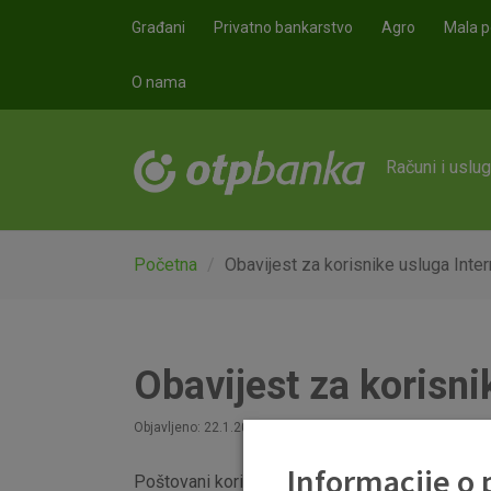
Skoči na glavni sadržaj
Građani
Privatno bankarstvo
Agro
Mala p
O nama
Računi i uslu
Početna
Obavijest za korisnike usluga Inte
Obavijest za korisni
Objavljeno: 22.1.2016
Informacije o
Poštovani korisnici,