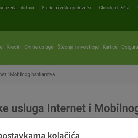
oduzeća i obrtnici
Srednja i velika poduzeća
Globalna tržišta
ge
Krediti
Online usluge
Štednja i investicije
Kartice
Osigura
rnet i Mobilnog bankarstva
ke usluga Internet i Mobiln
 postavkama kolačića