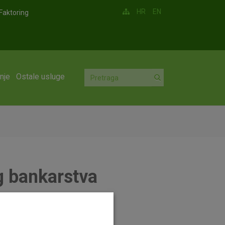
HR
EN
Faktoring
nje
Ostale usluge
og bankarstva