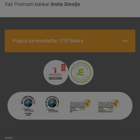
Marketinški kolačići
Analitički kolačići
Nužni kolačići
Vaš Premium bankar
Anita Smoljo
Prihvaćam upotrebu navedenih kolačića
Prijava na newsletter OTP banke
Nužni (tehnički) kolačići - uvijek aktivni
Ovi kolačići nužni su za funkcioniranje internetske stranice i
ne mogu se isključiti u našim sustavima. Uobičajeno se
postavljaju kao odgovor na vaše radnje koje uključuju zahtjev
za uslugama, kao što su postavke kolačića. Svoj preglednik
možete postaviti da blokira te kolačiće ili pošalje upozorenje
o njima, ali u tom slučaju neki dijelovi stranice neće raditi. Ti
kolačići ne pohranjuju nikakve informacije koje bi vas mogle
identificirati.
Detaljnije informacije o kolačićima