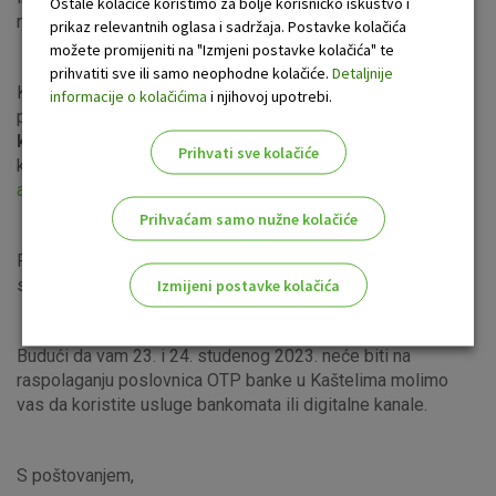
Ostale kolačiće koristimo za bolje korisničko iskustvo i
naše interne radio stanice.
prikaz relevantnih oglasa i sadržaja. Postavke kolačića
možete promijeniti na "Izmjeni postavke kolačića" te
prihvatiti sve ili samo neophodne kolačiće.
Detaljnije
Kao Vaš Premium bankar, na raspolaganju sam Vam u
informacije o kolačićima
i njihovoj upotrebi.
poslovnici
radnim danom od 8 do 16 sati, izuzev utorak
kada sam dostupna od 11 do 19 sati,
a možete me
Prihvati sve kolačiće
kontaktirati i putem telefona na broj 072 20 6315 ili e-pošte
anita.smoljo@otpbanka.hr
.
Prihvaćam samo nužne kolačiće
Postojeće poslovnice Kaštel Novi i Kaštel Sućurac prestaju
s radom u srijedu 22. studenog 2023.
Izmijeni postavke kolačića
Odaberite najbolju opciju za vas!
Budući da vam 23. i 24. studenog 2023. neće biti na
raspolaganju poslovnica OTP banke u Kaštelima molimo
vas da koristite usluge bankomata ili digitalne kanale.
S poštovanjem,