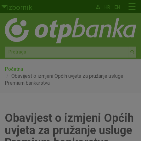
Skoči na glavni sadržaj
☰
Izbornik
HR
EN
Građani
Privatno bankarstvo
Agro
Mala poduzeća i obrtnici
Početna
Obavijest o izmjeni Općih uvjeta za pružanje usluge
Premium bankarstva
Srednja i velika poduzeća
Globalna tržišta
Obavijest o izmjeni Općih
Faktoring
uvjeta za pružanje usluge
O nama