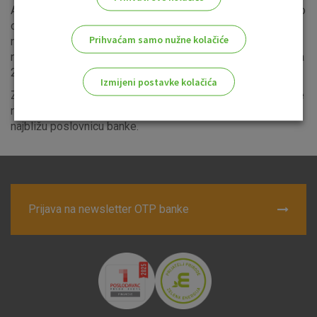
Ako se ne slažete s bilo kojom od ovih izmjena, imate pravo
otkazati ugovor i/ili povezani proizvod bez otkaznog roka i
Prihvaćam samo nužne kolačiće
naknade. To je potrebno napraviti najkasnije jedan dan prije
nego što ove izmjene stupe na snagu, odnosno do 30. lipnja
2026.
Izmijeni postavke kolačića
Za dodatna pitanja ili informacije, slobodno nas kontaktirajte
na besplatni info telefon 0800 21 00 21 ili se javite u
Odaberite najbolju opciju za vas!
najbližu poslovnicu banke.
Prijava na newsletter OTP banke
Marketinški kolačići
Analitički kolačići
Nužni kolačići
Prihvaćam upotrebu navedenih kolačića