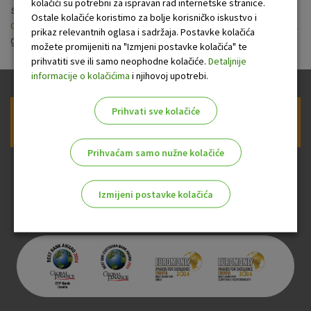
kolačići su potrebni za ispravan rad internetske stranice.
snagu 19. veljače 2015. godine te nove
Opće uvjete za
Ostale kolačiće koristimo za bolje korisničko iskustvo i
oročene štedne uloge
koji stupaju na snagu 4. siječnja 2015.
prikaz relevantnih oglasa i sadržaja. Postavke kolačića
godine.
možete promijeniti na "Izmjeni postavke kolačića" te
prihvatiti sve ili samo neophodne kolačiće.
Detaljnije
informacije o kolačićima
i njihovoj upotrebi.
Prihvati sve kolačiće
Prijava na newsletter OTP banke
Prihvaćam samo nužne kolačiće
Izmijeni postavke kolačića
Odaberite najbolju opciju za vas!