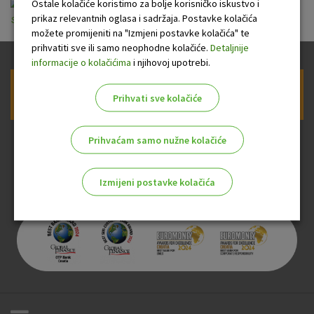
Ostale kolačiće koristimo za bolje korisničko iskustvo i
prikaz relevantnih oglasa i sadržaja. Postavke kolačića
sazetak_izmjena_opcih_uvjeta_travanj_2017.pdf
možete promijeniti na "Izmjeni postavke kolačića" te
prihvatiti sve ili samo neophodne kolačiće.
Detaljnije
informacije o kolačićima
i njihovoj upotrebi.
Prijava na newsletter OTP banke
Prihvati sve kolačiće
Prihvaćam samo nužne kolačiće
Izmijeni postavke kolačića
Odaberite najbolju opciju za vas!