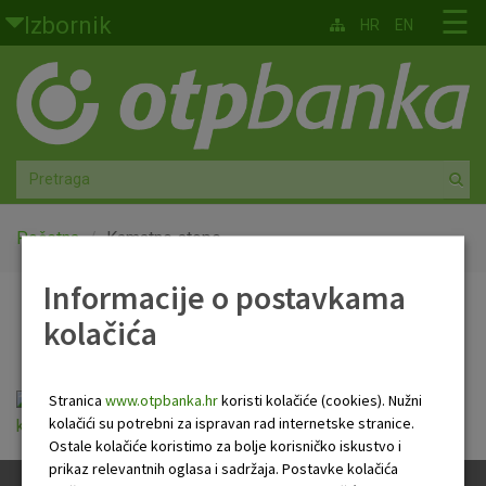
Skoči na glavni sadržaj
☰
Izbornik
HR
EN
Građani
Privatno bankarstvo
Agro
Mala poduzeća i obrtnici
Početna
Kamatne stope
Informacije o postavkama
Srednja i velika poduzeća
Kamatne stope
kolačića
Globalna tržišta
Faktoring
Stranica
www.otpbanka.hr
koristi kolačiće (cookies). Nužni
kolačići su potrebni za ispravan rad internetske stranice.
kamatne_stope_vrijedece_23_svibnja_2016.pdf
Ostale kolačiće koristimo za bolje korisničko iskustvo i
O nama
prikaz relevantnih oglasa i sadržaja. Postavke kolačića