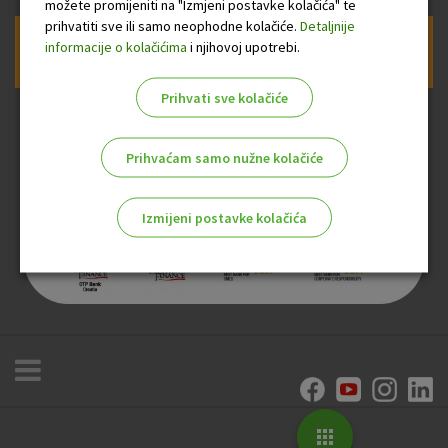
možete promijeniti na "Izmjeni postavke kolačića" te
prihvatiti sve ili samo neophodne kolačiće.
Detaljnije
informacije o kolačićima
i njihovoj upotrebi.
Prijava na newsletter OTP banke
Prihvati sve kolačiće
Prihvaćam samo nužne kolačiće
Izmijeni postavke kolačića
Odaberite najbolju opciju za vas!
Marketinški kolačići
Analitički kolačići
Nužni kolačići