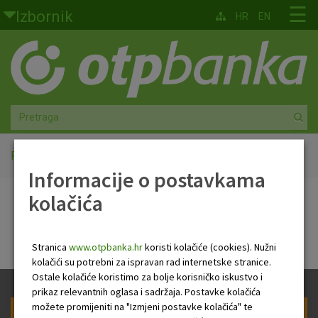
Skoči na glavni sadržaj
☰
Izbornik
HR
EN
Građani
Privatno bankarstvo
Agro
Mala poduzeća i obrtnici
Početna
Mastercard Quick Pass
Informacije o postavkama
Srednja i velika poduzeća
kolačića
Mastercard Quick Pass
Globalna tržišta
Stranica
www.otpbanka.hr
koristi kolačiće (cookies). Nužni
Faktoring
kolačići su potrebni za ispravan rad internetske stranice.
Ostale kolačiće koristimo za bolje korisničko iskustvo i
prikaz relevantnih oglasa i sadržaja. Postavke kolačića
O nama
možete promijeniti na "Izmjeni postavke kolačića" te