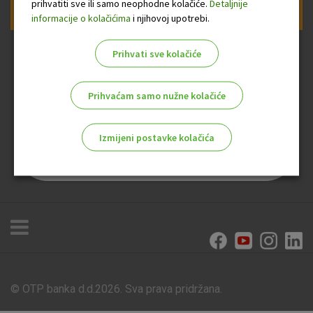
prihvatiti sve ili samo neophodne kolačiće.
Detaljnije
Prijava na newsletter OTP banke
informacije o kolačićima
i njihovoj upotrebi.
Prihvati sve kolačiće
Prihvaćam samo nužne kolačiće
Izmijeni postavke kolačića
Odaberite najbolju opciju za vas!
Marketinški kolačići
Analitički kolačići
Nužni kolačići
© OTP banka d.d.2026. Sva prava pridržana.
Poslovnice i bankomati
Tečajna lista