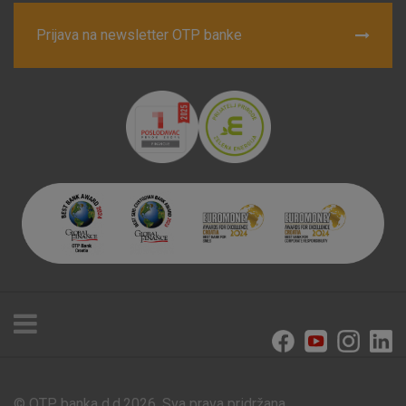
Prijava na newsletter OTP banke
Prihvaćam upotrebu navedenih kolačića
Nužni (tehnički) kolačići - uvijek aktivni
Ovi kolačići nužni su za funkcioniranje internetske stranice i
ne mogu se isključiti u našim sustavima. Uobičajeno se
postavljaju kao odgovor na vaše radnje koje uključuju zahtjev
za uslugama, kao što su postavke kolačića. Svoj preglednik
možete postaviti da blokira te kolačiće ili pošalje upozorenje
o njima, ali u tom slučaju neki dijelovi stranice neće raditi. Ti
kolačići ne pohranjuju nikakve informacije koje bi vas mogle
identificirati.
Detaljnije informacije o kolačićima
© OTP banka d.d.2026. Sva prava pridržana.