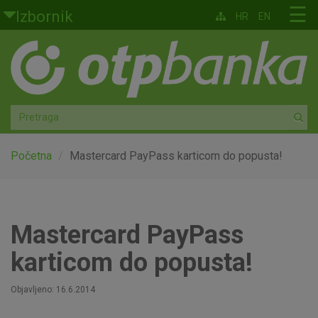
Skoči na glavni sadržaj
☰
Izbornik
HR
EN
Građani
Privatno bankarstvo
Agro
Mala poduzeća i obrtnici
Početna
Mastercard PayPass karticom do popusta!
Srednja i velika poduzeća
Globalna tržišta
Mastercard PayPass
karticom do popusta!
Faktoring
Objavljeno: 16.6.2014
O nama