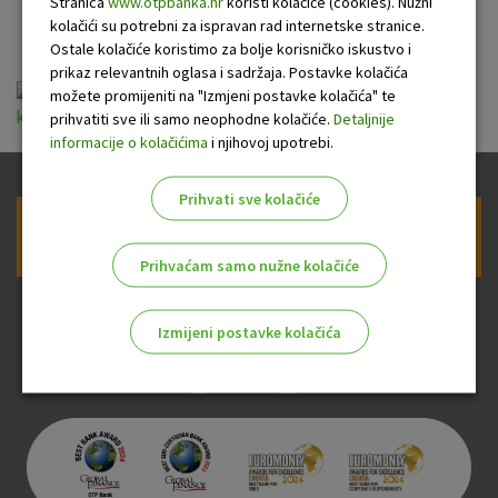
OTP banke
Stranica
www.otpbanka.hr
koristi kolačiće (cookies). Nužni
kolačići su potrebni za ispravan rad internetske stranice.
Ostale kolačiće koristimo za bolje korisničko iskustvo i
prikaz relevantnih oglasa i sadržaja. Postavke kolačića
Opća pravila i uvjeti za izdavanje i korištenje VB
možete promijeniti na "Izmjeni postavke kolačića" te
kartice.pdf
prihvatiti sve ili samo neophodne kolačiće.
Detaljnije
informacije o kolačićima
i njihovoj upotrebi.
Prihvati sve kolačiće
Prijava na newsletter OTP banke
Prihvaćam samo nužne kolačiće
Izmijeni postavke kolačića
Odaberite najbolju opciju za vas!