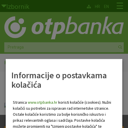
Skoči na glavni sadržaj
☰
Izbornik
HR
EN
Građani
Privatno bankarstvo
Agro
Mala poduzeća i obrtnici
Početna
Zahtjev za plasman
Informacije o postavkama
Srednja i velika poduzeća
kolačića
Zahtjev za plasman
Globalna tržišta
Stranica
www.otpbanka.hr
koristi kolačiće (cookies). Nužni
Faktoring
zahtjev_za_plasman.pdf
kolačići su potrebni za ispravan rad internetske stranice.
Ostale kolačiće koristimo za bolje korisničko iskustvo i
O nama
prikaz relevantnih oglasa i sadržaja. Postavke kolačića
možete promijeniti na "Izmjeni postavke kolačića" te