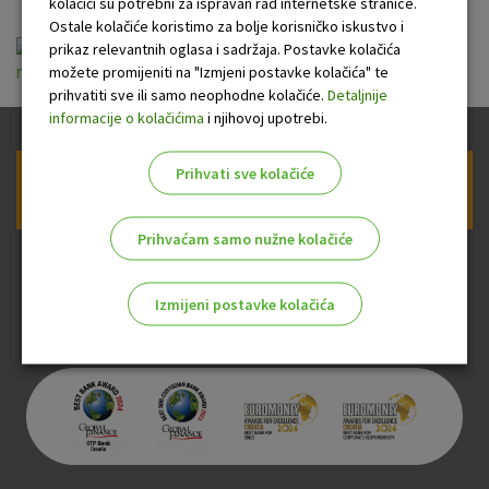
kolačići su potrebni za ispravan rad internetske stranice.
Ostale kolačiće koristimo za bolje korisničko iskustvo i
Opći uvjeti pružanja usluga platnog prometa za
prikaz relevantnih oglasa i sadržaja. Postavke kolačića
možete promijeniti na "Izmjeni postavke kolačića" te
nepotrošače_01.02.2024.pdf
prihvatiti sve ili samo neophodne kolačiće.
Detaljnije
informacije o kolačićima
i njihovoj upotrebi.
Prihvati sve kolačiće
Prijava na newsletter OTP banke
Prihvaćam samo nužne kolačiće
Izmijeni postavke kolačića
Odaberite najbolju opciju za vas!