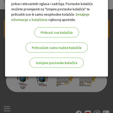
ff.pdf
prikaz relevantnih oglasa i sadržaja. Postavke kolačića
možete promijeniti na "Izmjeni postavke kolačića" te
prihvatiti sve ili samo neophodne kolačiće.
Detaljnije
informacije o kolačićima
i njihovoj upotrebi.
Prijava na newsletter OTP banke
Prihvati sve kolačiće
Prihvaćam samo nužne kolačiće
Izmijeni postavke kolačića
Odaberite najbolju opciju za vas!