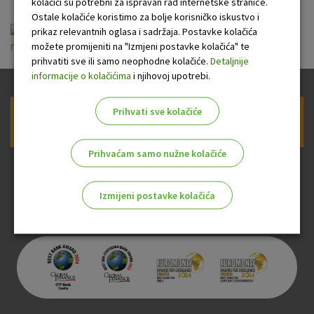
kolačići su potrebni za ispravan rad internetske stranice.
Ostale kolačiće koristimo za bolje korisničko iskustvo i
Opći uvjeti pružanja usluga platnog prometa za
prikaz relevantnih oglasa i sadržaja. Postavke kolačića
možete promijeniti na "Izmjeni postavke kolačića" te
nepotrošače.pdf
prihvatiti sve ili samo neophodne kolačiće.
Detaljnije
informacije o kolačićima
i njihovoj upotrebi.
Prihvati sve kolačiće
Prijava na newsletter OTP banke
Prihvaćam samo nužne kolačiće
Izmijeni postavke kolačića
Odaberite najbolju opciju za vas!