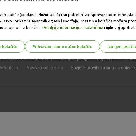
ti kolačiće (cookies). Nužni kolačići su potrebni za ispravan rad internetske
skustvo i prikaz relevantnih oglasa i sadržaja. Postavke kolačića možete pro
 samo neophodne kolačiće.
Detaljnije informacije o kolačićima
i njihovoj upotrebi
e kolačiće
Prihvaćam samo nužne kolačiće
Izmijeni posta
s!
e
Opći uvjeti i dokumenti
Javni natječaji
Priopćenja
Kontak
čki kodeks
Pravila o kolačićima
Savjeti i pravila za sigurnu online 
Nužni (tehnički) kolačići - uvijek 
Nužni
kolačići
Ovi kolačići nužni su za funkcioniranje internet
isključiti u našim sustavima. Uobičajeno se pos
radnje koje uključuju zahtjev za uslugama, kao 
preglednik možete postaviti da blokira te kolač
njima, ali u tom slučaju neki dijelovi stranice neće
pohranjuju nikakve informacije koje bi vas mogle