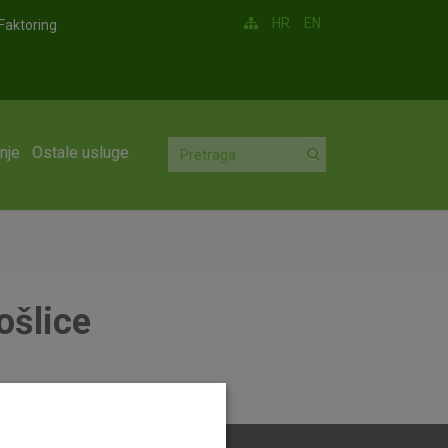
HR
EN
Faktoring
nje
Ostale usluge
ošlice
slice.pdf