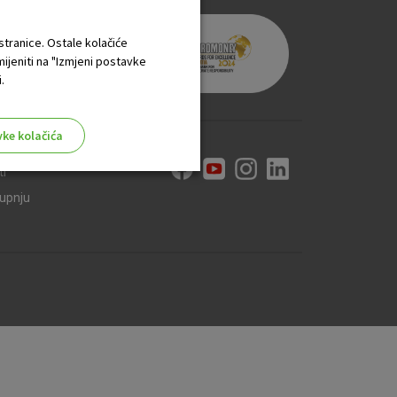
 stranice. Ostale kolačiće
mijeniti na "Izmjeni postavke
.
vke kolačića
ti
kupnju
aktivni
ske stranice i ne mogu se
tavljaju kao odgovor na vaše
što su postavke kolačića. Svoj
iće ili pošalje upozorenje o
 raditi. Ti kolačići ne
 identificirati.