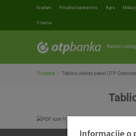
Skoči na glavni sadržaj
Građani
Privatno bankarstvo
Agro
Mala p
O nama
Računi i uslu
Početna
Tablica uštede paket OTP Dobrodo
Tabli
hr_14102015_usporedba_redovnih
Informacije o