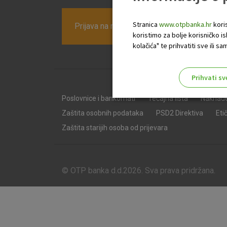
Stranica
www.otpbanka.hr
koris
Prijava na newsletter OTP banke
koristimo za bolje korisničko i
kolačića" te prihvatiti sve ili
Prihvati sv
Odaberite najbolju opciju za va
Poslovnice i bankomati
Tečajna lista
Naknad
Zaštita osobnih podataka
PSD2 Direktiva
Eti
Zaštita starijih osoba od prijevara
© OTP banka d.d.2026. Sva prava pridržana.