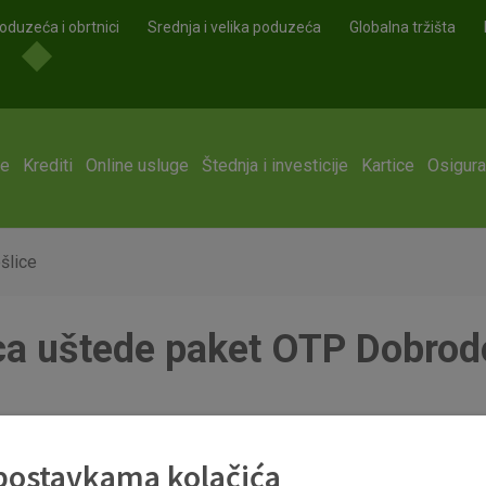
oduzeća i obrtnici
Srednja i velika poduzeća
Globalna tržišta
ge
Krediti
Online usluge
Štednja i investicije
Kartice
Osigura
šlice
ca uštede paket OTP Dobrod
_cijena_proizvoda_otp_banke_i_cijena_u_paketu_otp_dobrodo
 postavkama kolačića