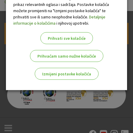
odnosa042019.docx
prikaz relevantnih oglasa i sadržaja. Postavke kolačića
možete promijeniti na "Izmjeni postavke kolačića" te
prihvatiti sve ili samo neophodne kolačiće.
Detaljnije
informacije o kolačićima
i njihovoj upotrebi.
Prijava na newsletter OTP banke
Prihvati sve kolačiće
Prihvaćam samo nužne kolačiće
Izmijeni postavke kolačića
Odaberite najbolju opciju za vas!