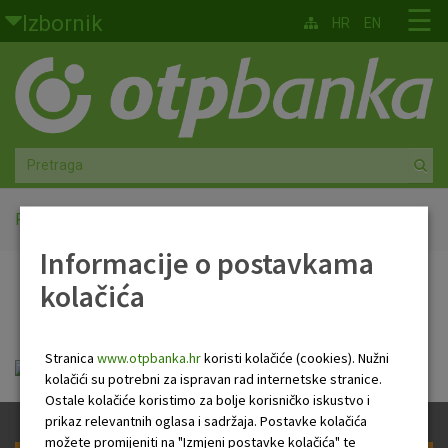
Skoči na glavni sadržaj
☰
Izbornik
HR
EN
Građani
Privatno bankarstvo
Agro
Mala poduzeća i obrtnici
Početna
Tablica odnosa
Informacije o postavkama
Srednja i velika poduzeća
kolačića
Tablica odnosa
Globalna tržišta
Stranica
www.otpbanka.hr
koristi kolačiće (cookies). Nužni
Faktoring
struktura_kupaca_i_dobavljaca_.pdf
kolačići su potrebni za ispravan rad internetske stranice.
Ostale kolačiće koristimo za bolje korisničko iskustvo i
O nama
prikaz relevantnih oglasa i sadržaja. Postavke kolačića
možete promijeniti na "Izmjeni postavke kolačića" te