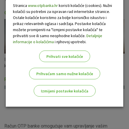
Stranica
www.otpbanka.hr
koristi kolačiće (cookies). Nužni
kolačići su potrebni za ispravan rad internetske stranice.
Gotovinski krediti
Ostale kolačiće koristimo za bolje korisničko iskustvo i
prikaz relevantnih oglasa i sadržaja. Postavke kolačića
možete promijeniti na "Izmjeni postavke kolačića" te
prihvatiti sve ili samo neophodne kolačiće.
Detaljnije
informacije o kolačićima
i njihovoj upotrebi.
Prihvati sve kolačiće
Iskoristite ponudu gotovinskih kredita u eurima s fiksnom
kamatnom stopom za cijeli period otplate!
Prihvaćam samo nužne kolačiće
Računi i usluge
Izmijeni postavke kolačića
Odaberite najbolju opciju za vas!
Račun OTP banke omogućuje vam upravljanje vašim