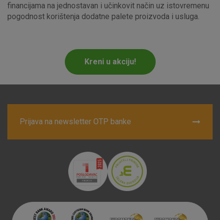
financijama na jednostavan i učinkovit način uz istovremenu
pogodnost korištenja dodatne palete proizvoda i usluga.
Marketinški kolačići
Analitički kolačići
Nužni kolačići
Kreni u akciju!
Prihvaćam upotrebu navedenih kolačića
Nužni (tehnički) kolačići - uvijek aktivni
Prijava na newsletter OTP banke
Ovi kolačići nužni su za funkcioniranje internetske stranice i
ne mogu se isključiti u našim sustavima. Uobičajeno se
postavljaju kao odgovor na vaše radnje koje uključuju zahtjev
za uslugama, kao što su postavke kolačića. Svoj preglednik
možete postaviti da blokira te kolačiće ili pošalje upozorenje
o njima, ali u tom slučaju neki dijelovi stranice neće raditi. Ti
kolačići ne pohranjuju nikakve informacije koje bi vas mogle
identificirati.