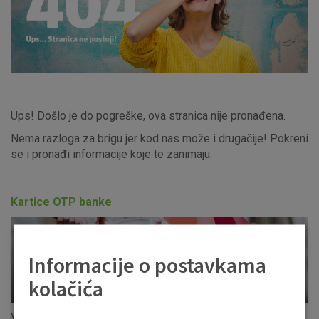
Ups! Došlo je do pogreške, ova stranica nije pronađena.
Nema razloga za brigu jer kod nas može i drugačije! Pokreni
se i pronađi informacije koje te zanimaju.
Kartice OTP banke
Informacije o postavkama
kolačića
Visa kartice OTP banke prihvaćene su diljem svijeta!