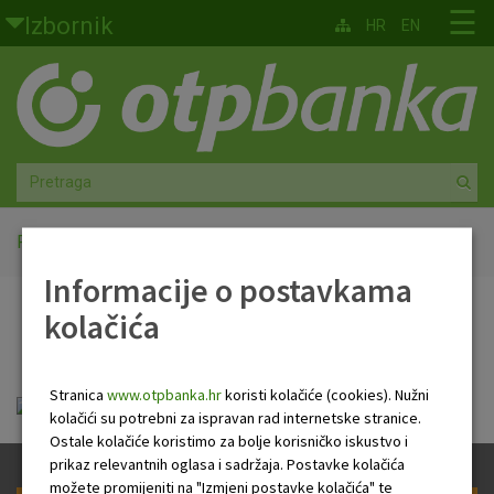
Skoči na glavni sadržaj
☰
Izbornik
HR
EN
Građani
Privatno bankarstvo
Agro
Mala poduzeća i obrtnici
Početna
Troškovi i naknade
Informacije o postavkama
Srednja i velika poduzeća
kolačića
Troškovi i naknade
Globalna tržišta
Stranica
www.otpbanka.hr
koristi kolačiće (cookies). Nužni
Faktoring
OTP INDEKSNI.pdf
kolačići su potrebni za ispravan rad internetske stranice.
Ostale kolačiće koristimo za bolje korisničko iskustvo i
O nama
prikaz relevantnih oglasa i sadržaja. Postavke kolačića
možete promijeniti na "Izmjeni postavke kolačića" te