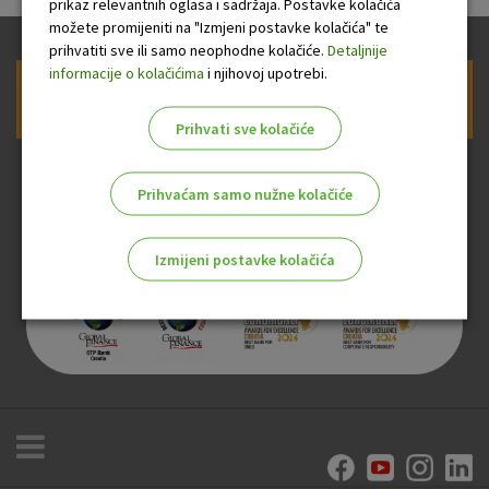
prikaz relevantnih oglasa i sadržaja. Postavke kolačića
možete promijeniti na "Izmjeni postavke kolačića" te
prihvatiti sve ili samo neophodne kolačiće.
Detaljnije
informacije o kolačićima
i njihovoj upotrebi.
Prijava na newsletter OTP banke
Prihvati sve kolačiće
Prihvaćam samo nužne kolačiće
Izmijeni postavke kolačića
Odaberite najbolju opciju za vas!
Marketinški kolačići
Analitički kolačići
Nužni kolačići