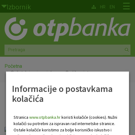
Skoči na glavni sadržaj
☰
Izbornik
HR
EN
Građani
Privatno bankarstvo
Agro
Mala poduzeća i obrtnici
Početna
Sažetak izmjena i dopuna Općih uvjeta
Srednja i velika poduzeća
Informacije o postavkama
Sažetak izmjena i dopuna
kolačića
Globalna tržišta
Općih uvjeta
Faktoring
Stranica
www.otpbanka.hr
koristi kolačiće (cookies). Nužni
kolačići su potrebni za ispravan rad internetske stranice.
O nama
sazetak-kartice_20131021.pdf
Ostale kolačiće koristimo za bolje korisničko iskustvo i