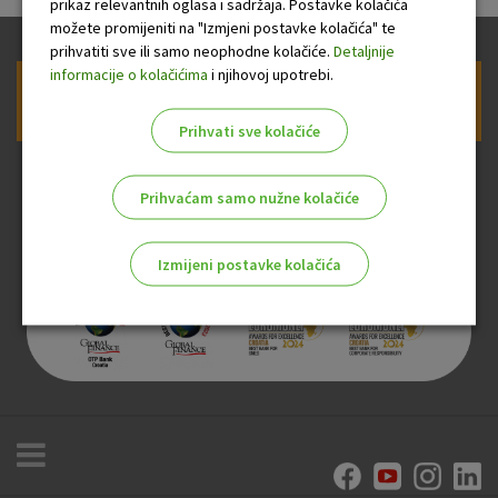
prikaz relevantnih oglasa i sadržaja. Postavke kolačića
možete promijeniti na "Izmjeni postavke kolačića" te
prihvatiti sve ili samo neophodne kolačiće.
Detaljnije
informacije o kolačićima
i njihovoj upotrebi.
Prijava na newsletter OTP banke
Prihvati sve kolačiće
Prihvaćam samo nužne kolačiće
Izmijeni postavke kolačića
Odaberite najbolju opciju za vas!
Marketinški kolačići
Analitički kolačići
Nužni kolačići