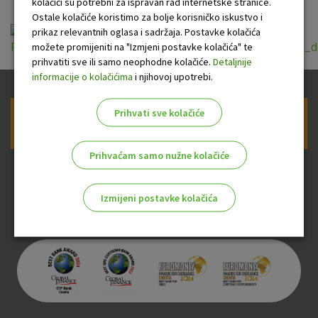
kolačići su potrebni za ispravan rad internetske stranice.
Ostale kolačiće koristimo za bolje korisničko iskustvo i
prikaz relevantnih oglasa i sadržaja. Postavke kolačića
možete promijeniti na "Izmjeni postavke kolačića" te
Pravila_javnog_natjecaja_za_dodjelu_donacija_OTP_banke_d
prihvatiti sve ili samo neophodne kolačiće.
Detaljnije
informacije o kolačićima
i njihovoj upotrebi.
Prihvati sve kolačiće
Prijava na newsletter OTP banke
Prihvaćam samo nužne kolačiće
Izmijeni postavke kolačića
Odaberite najbolju opciju za vas!