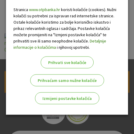
poslovanju sa
Stranica
www.otpbanka.hr
koristi kolačiće (cookies). Nužni
građanstvom
kolačići su potrebni za ispravan rad internetske stranice.
Ostale kolačiće koristimo za bolje korisničko iskustvo i
prikaz relevantnih oglasa i sadržaja. Postavke kolačića
možete promijeniti na "Izmjeni postavke kolačića" te
Politika mijenjanja nominalnih kamatnih stopa i
prihvatiti sve ili samo neophodne kolačiće.
Detaljnije
naknada u poslovanju sa građanstvom važeća od
informacije o kolačićima
i njihovoj upotrebi.
02012024.pdf
Prihvati sve kolačiće
Prihvaćam samo nužne kolačiće
Prijava na newsletter OTP banke
Izmijeni postavke kolačića
Odaberite najbolju opciju za vas!