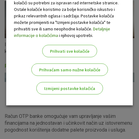
kolačići su potrebni za ispravan rad internetske stranice.
Ostale kolačiće koristimo za bolje korisničko iskustvo i
prikaz relevantnih oglasa i sadržaja. Postavke kolačića
možete promijeniti na "Izmjeni postavke kolačića" te
prihvatiti sve ili samo neophodne kolačiće.
Detaljnije
informacije o kolačićima
i njihovoj upotrebi.
Iskoristite ponudu gotovinskih kredita u eurima s fiksnom
Prihvati sve kolačiće
kamatnom stopom za cijeli period otplate!
Računi i usluge
Prihvaćam samo nužne kolačiće
Izmijeni postavke kolačića
Odaberite najbolju opciju za vas!
Račun OTP banke omogućuje vam upravljanje vašim
financijama na jednostavan i učinkovit način uz istovremenu
pogodnost korištenja dodatne palete proizvoda i usluga.