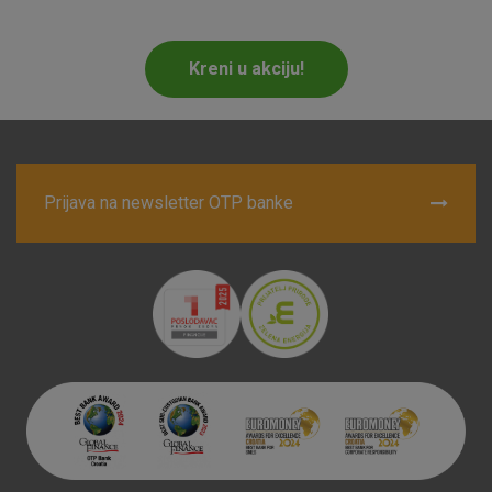
Marketinški kolačići
Analitički kolačići
Nužni kolačići
Kreni u akciju!
Prihvaćam upotrebu navedenih kolačića
Prijava na newsletter OTP banke
Nužni (tehnički) kolačići - uvijek aktivni
Ovi kolačići nužni su za funkcioniranje internetske stranice i
ne mogu se isključiti u našim sustavima. Uobičajeno se
postavljaju kao odgovor na vaše radnje koje uključuju zahtjev
za uslugama, kao što su postavke kolačića. Svoj preglednik
možete postaviti da blokira te kolačiće ili pošalje upozorenje
o njima, ali u tom slučaju neki dijelovi stranice neće raditi. Ti
kolačići ne pohranjuju nikakve informacije koje bi vas mogle
identificirati.
Detaljnije informacije o kolačićima