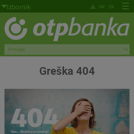
Skoči na glavni sadržaj
☰
Izbornik
HR
EN
Građani
Privatno bankarstvo
Agro
Mala poduzeća i obrtnici
Greška 404
Srednja i velika poduzeća
Globalna tržišta
Faktoring
O nama