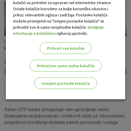
kolačići su potrebni za ispravan rad internetske stranice.
Ostale kolačiće koristimo za bolje korisničko iskustvo i
prikaz relevantnih oglasa i sadržaja. Postavke kolačića
možete promijeniti na "Izmjeni postavke kolačića" te
prihvatiti sve ili samo neophodne kolačiće.
Detaljnije
informacije o kolačićima
i njihovoj upotrebi.
Iskoristite ponudu gotovinskih kredita u eurima s fiksnom
Prihvati sve kolačiće
kamatnom stopom za cijeli period otplate!
Računi i usluge
Prihvaćam samo nužne kolačiće
Izmijeni postavke kolačića
Odaberite najbolju opciju za vas!
Račun OTP banke omogućuje vam upravljanje vašim
financijama na jednostavan i učinkovit način uz istovremenu
pogodnost korištenja dodatne palete proizvoda i usluga.