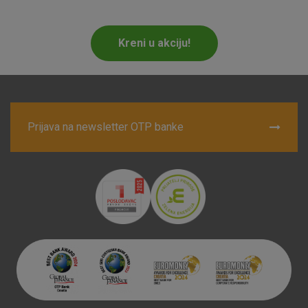
Marketinški kolačići
Analitički kolačići
Nužni kolačići
Kreni u akciju!
Prihvaćam upotrebu navedenih kolačića
Prijava na newsletter OTP banke
Nužni (tehnički) kolačići - uvijek aktivni
Ovi kolačići nužni su za funkcioniranje internetske stranice i
ne mogu se isključiti u našim sustavima. Uobičajeno se
postavljaju kao odgovor na vaše radnje koje uključuju zahtjev
za uslugama, kao što su postavke kolačića. Svoj preglednik
možete postaviti da blokira te kolačiće ili pošalje upozorenje
o njima, ali u tom slučaju neki dijelovi stranice neće raditi. Ti
kolačići ne pohranjuju nikakve informacije koje bi vas mogle
identificirati.
Detaljnije informacije o kolačićima