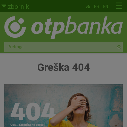
Skoči na glavni sadržaj
☰
Izbornik
HR
EN
Građani
Privatno bankarstvo
Agro
Mala poduzeća i obrtnici
Greška 404
Srednja i velika poduzeća
Globalna tržišta
Faktoring
O nama