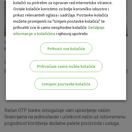
kolačići su potrebni za ispravan rad internetske stranice.
Ostale kolačiće koristimo za bolje korisničko iskustvo i
prikaz relevantnih oglasa i sadržaja. Postavke kolačića
možete promijeniti na "Izmjeni postavke kolačića" te
prihvatiti sve ili samo neophodne kolačiće.
Detaljnije
informacije o kolačićima
i njihovoj upotrebi.
Iskoristite ponudu gotovinskih kredita u eurima s fiksnom
Prihvati sve kolačiće
kamatnom stopom za cijeli period otplate!
Računi i usluge
Prihvaćam samo nužne kolačiće
Izmijeni postavke kolačića
Odaberite najbolju opciju za vas!
Račun OTP banke omogućuje vam upravljanje vašim
financijama na jednostavan i učinkovit način uz istovremenu
pogodnost korištenja dodatne palete proizvoda i usluga.