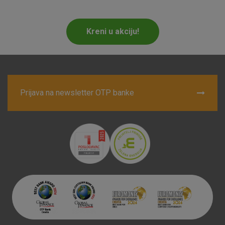
Marketinški kolačići
Analitički kolačići
Nužni kolačići
Kreni u akciju!
Prihvaćam upotrebu navedenih kolačića
Prijava na newsletter OTP banke
Nužni (tehnički) kolačići - uvijek aktivni
Ovi kolačići nužni su za funkcioniranje internetske stranice i
ne mogu se isključiti u našim sustavima. Uobičajeno se
postavljaju kao odgovor na vaše radnje koje uključuju zahtjev
za uslugama, kao što su postavke kolačića. Svoj preglednik
možete postaviti da blokira te kolačiće ili pošalje upozorenje
o njima, ali u tom slučaju neki dijelovi stranice neće raditi. Ti
kolačići ne pohranjuju nikakve informacije koje bi vas mogle
identificirati.
Detaljnije informacije o kolačićima