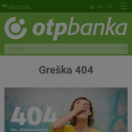
Skoči na glavni sadržaj
☰
Izbornik
HR
EN
Građani
Privatno bankarstvo
Agro
Mala poduzeća i obrtnici
Greška 404
Srednja i velika poduzeća
Globalna tržišta
Faktoring
O nama