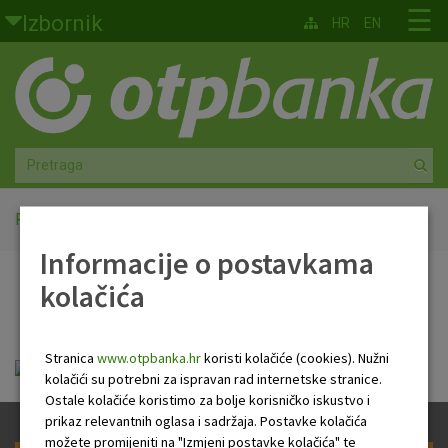
Skoči na glavni sadržaj
☰
Izbornik
HR
EN
Građani
Privatno bankarstvo
Agro
Mala poduzeća i obrtnici
Početna
OTP paket InterNet
Informacije o postavkama
Srednja i velika poduzeća
kolačića
OTP paket InterNet
Globalna tržišta
Stranica
www.otpbanka.hr
koristi kolačiće (cookies). Nužni
Faktoring
FID-OTP_internet_20190701.pdf
kolačići su potrebni za ispravan rad internetske stranice.
Ostale kolačiće koristimo za bolje korisničko iskustvo i
O nama
prikaz relevantnih oglasa i sadržaja. Postavke kolačića
možete promijeniti na "Izmjeni postavke kolačića" te