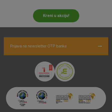
Marketinški kolačići
Analitički kolačići
Nužni kolačići
Kreni u akciju!
Prihvaćam upotrebu navedenih kolačića
Prijava na newsletter OTP banke
Nužni (tehnički) kolačići - uvijek aktivni
Ovi kolačići nužni su za funkcioniranje internetske stranice i
ne mogu se isključiti u našim sustavima. Uobičajeno se
postavljaju kao odgovor na vaše radnje koje uključuju zahtjev
za uslugama, kao što su postavke kolačića. Svoj preglednik
možete postaviti da blokira te kolačiće ili pošalje upozorenje
o njima, ali u tom slučaju neki dijelovi stranice neće raditi. Ti
kolačići ne pohranjuju nikakve informacije koje bi vas mogle
identificirati.
Detaljnije informacije o kolačićima