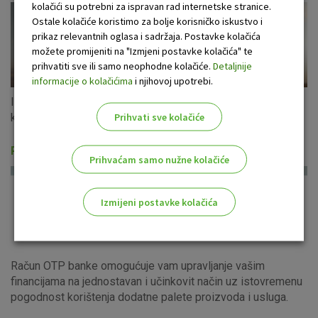
kolačići su potrebni za ispravan rad internetske stranice.
Ostale kolačiće koristimo za bolje korisničko iskustvo i
prikaz relevantnih oglasa i sadržaja. Postavke kolačića
možete promijeniti na "Izmjeni postavke kolačića" te
prihvatiti sve ili samo neophodne kolačiće.
Detaljnije
informacije o kolačićima
i njihovoj upotrebi.
Iskoristite ponudu gotovinskih kredita u eurima s fiksnom
Prihvati sve kolačiće
kamatnom stopom za cijeli period otplate!
Računi i usluge
Prihvaćam samo nužne kolačiće
Izmijeni postavke kolačića
Odaberite najbolju opciju za vas!
Račun OTP banke omogućuje vam upravljanje vašim
financijama na jednostavan i učinkovit način uz istovremenu
pogodnost korištenja dodatne palete proizvoda i usluga.