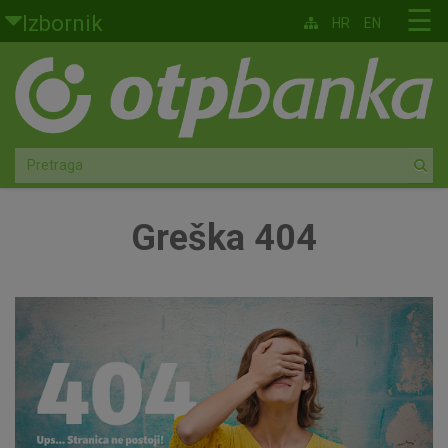
Skoči na glavni sadržaj
☰
Izbornik
HR
EN
Građani
Privatno bankarstvo
Agro
Mala poduzeća i obrtnici
Greška 404
Srednja i velika poduzeća
Globalna tržišta
Faktoring
O nama