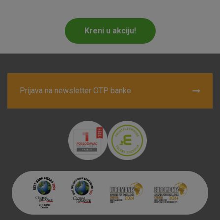
Marketinški kolačići
Analitički kolačići
Nužni kolačići
Kreni u akciju!
Prihvaćam upotrebu navedenih kolačića
Prijava na newsletter OTP banke
Nužni (tehnički) kolačići - uvijek aktivni
Ovi kolačići nužni su za funkcioniranje internetske stranice i
ne mogu se isključiti u našim sustavima. Uobičajeno se
postavljaju kao odgovor na vaše radnje koje uključuju zahtjev
za uslugama, kao što su postavke kolačića. Svoj preglednik
možete postaviti da blokira te kolačiće ili pošalje upozorenje
o njima, ali u tom slučaju neki dijelovi stranice neće raditi. Ti
kolačići ne pohranjuju nikakve informacije koje bi vas mogle
identificirati.
Detaljnije informacije o kolačićima