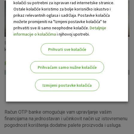
kolačići su potrebni za ispravan rad internetske stranice.
Ostale kolačiće koristimo za bolje korisničko iskustvo i
prikaz relevantnih oglasa i sadržaja. Postavke kolačića
možete promijeniti na "Izmjeni postavke kolačića" te
prihvatiti sve ili samo neophodne kolačiće.
Detaljnije
informacije o kolačićima
i njihovoj upotrebi.
Iskoristite ponudu gotovinskih kredita u eurima s fiksnom
Prihvati sve kolačiće
kamatnom stopom za cijeli period otplate!
Računi i usluge
Prihvaćam samo nužne kolačiće
Izmijeni postavke kolačića
Odaberite najbolju opciju za vas!
Račun OTP banke omogućuje vam upravljanje vašim
financijama na jednostavan i učinkovit način uz istovremenu
pogodnost korištenja dodatne palete proizvoda i usluga.