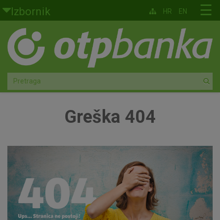
Skoči na glavni sadržaj
☰
Izbornik
HR
EN
Građani
Privatno bankarstvo
Agro
Mala poduzeća i obrtnici
Greška 404
Srednja i velika poduzeća
Globalna tržišta
Faktoring
O nama