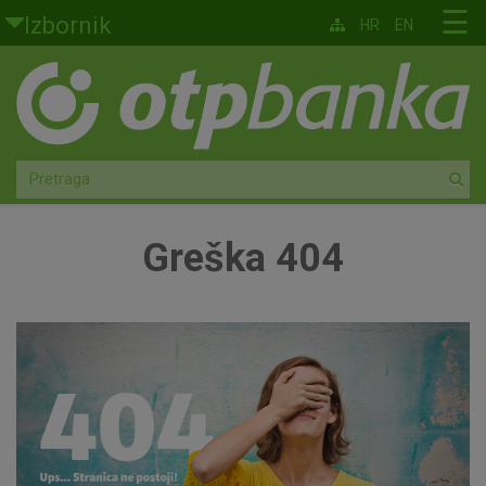
Skoči na glavni sadržaj
☰
Izbornik
HR
EN
Građani
Privatno bankarstvo
Agro
Mala poduzeća i obrtnici
Greška 404
Srednja i velika poduzeća
Globalna tržišta
Faktoring
O nama