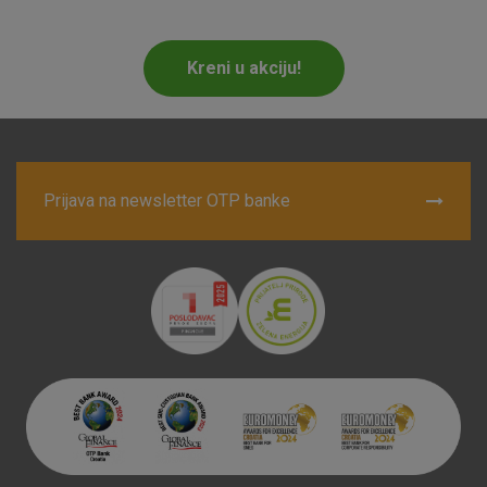
Marketinški kolačići
Analitički kolačići
Nužni kolačići
Kreni u akciju!
Prihvaćam upotrebu navedenih kolačića
Prijava na newsletter OTP banke
Nužni (tehnički) kolačići - uvijek aktivni
Ovi kolačići nužni su za funkcioniranje internetske stranice i
ne mogu se isključiti u našim sustavima. Uobičajeno se
postavljaju kao odgovor na vaše radnje koje uključuju zahtjev
za uslugama, kao što su postavke kolačića. Svoj preglednik
možete postaviti da blokira te kolačiće ili pošalje upozorenje
o njima, ali u tom slučaju neki dijelovi stranice neće raditi. Ti
kolačići ne pohranjuju nikakve informacije koje bi vas mogle
identificirati.
Detaljnije informacije o kolačićima