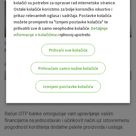
kolačići su potrebni za ispravan rad internetske stranice.
Ostale kolačiće koristimo za bolje korisničko iskustvo i
prikaz relevantnih oglasa i sadržaja. Postavke kolačića
možete promijeniti na "Izmjeni postavke kolačića" te
prihvatiti sve ili samo neophodne kolačiće.
Detaljnije
informacije o kolačićima
i njihovoj upotrebi.
Iskoristite ponudu gotovinskih kredita u eurima s fiksnom
Prihvati sve kolačiće
kamatnom stopom za cijeli period otplate!
Računi i usluge
Prihvaćam samo nužne kolačiće
Izmijeni postavke kolačića
Odaberite najbolju opciju za vas!
Račun OTP banke omogućuje vam upravljanje vašim
financijama na jednostavan i učinkovit način uz istovremenu
pogodnost korištenja dodatne palete proizvoda i usluga.