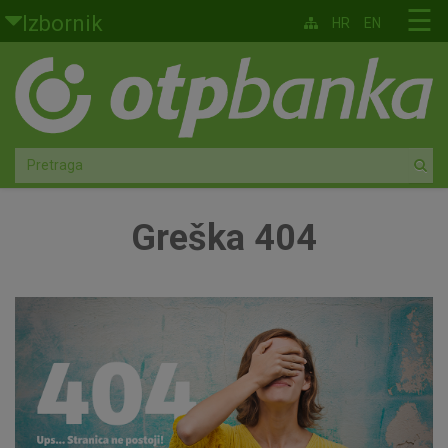
Skoči na glavni sadržaj
☰
Izbornik
HR
EN
Građani
Privatno bankarstvo
Agro
Mala poduzeća i obrtnici
Greška 404
Srednja i velika poduzeća
Globalna tržišta
Faktoring
O nama