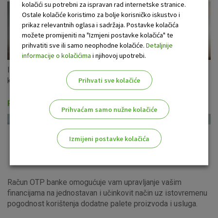
kolačići su potrebni za ispravan rad internetske stranice.
Ostale kolačiće koristimo za bolje korisničko iskustvo i
prikaz relevantnih oglasa i sadržaja. Postavke kolačića
možete promijeniti na "Izmjeni postavke kolačića" te
prihvatiti sve ili samo neophodne kolačiće.
Detaljnije
informacije o kolačićima
i njihovoj upotrebi.
Iskoristite ponudu gotovinskih kredita u eurima s fiksnom
Prihvati sve kolačiće
kamatnom stopom za cijeli period otplate!
Računi i usluge
Prihvaćam samo nužne kolačiće
Izmijeni postavke kolačića
Odaberite najbolju opciju za vas!
Račun OTP banke omogućuje vam upravljanje vašim
financijama na jednostavan i učinkovit način uz istovremenu
pogodnost korištenja dodatne palete proizvoda i usluga.