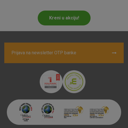
Marketinški kolačići
Analitički kolačići
Nužni kolačići
Kreni u akciju!
Prihvaćam upotrebu navedenih kolačića
Prijava na newsletter OTP banke
Nužni (tehnički) kolačići - uvijek aktivni
Ovi kolačići nužni su za funkcioniranje internetske stranice i
ne mogu se isključiti u našim sustavima. Uobičajeno se
postavljaju kao odgovor na vaše radnje koje uključuju zahtjev
za uslugama, kao što su postavke kolačića. Svoj preglednik
možete postaviti da blokira te kolačiće ili pošalje upozorenje
o njima, ali u tom slučaju neki dijelovi stranice neće raditi. Ti
kolačići ne pohranjuju nikakve informacije koje bi vas mogle
identificirati.
Detaljnije informacije o kolačićima