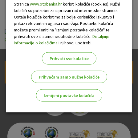
Stranica
www.otpbanka.hr
koristi kolačiće (cookies). Nužni
OTP banke
kolačići su potrebni za ispravan rad internetske stranice.
Ostale kolačiće koristimo za bolje korisničko iskustvo i
prikaz relevantnih oglasa i sadržaja. Postavke kolačića
možete promijeniti na "Izmjeni postavke kolačića" te
ou-mastercard-paypass-
prihvatiti sve ili samo neophodne kolačiće.
Detaljnije
prepaid_20130701.pdf
informacije o kolačićima
i njihovoj upotrebi.
Prihvati sve kolačiće
Prijava na newsletter OTP banke
Prihvaćam samo nužne kolačiće
Izmijeni postavke kolačića
Odaberite najbolju opciju za vas!