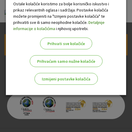
Ostale kolačiće koristimo za bolje korisničko iskustvo i
prikaz relevantnih oglasa i sadržaja. Postavke kolačića
ou-visa-gold_20130701.pdf
možete promijeniti na "Izmjeni postavke kolačića" te
prihvatiti sve ili samo neophodne kolačiće.
Detaljnije
informacije o kolačićima
i njihovoj upotrebi.
Prihvati sve kolačiće
Prijava na newsletter OTP banke
Prihvaćam samo nužne kolačiće
Izmijeni postavke kolačića
Odaberite najbolju opciju za vas!