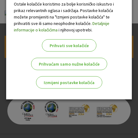
Ostale kolačiće koristimo za bolje korisničko iskustvo i
prikaz relevantnih oglasa i sadržaja. Postavke kolačića
ou-visa-classic-charge_20100701.pdf
možete promijeniti na "Izmjeni postavke kolačića" te
prihvatiti sve ili samo neophodne kolačiće.
Detaljnije
informacije o kolačićima
i njihovoj upotrebi.
Prihvati sve kolačiće
Prijava na newsletter OTP banke
Prihvaćam samo nužne kolačiće
Izmijeni postavke kolačića
Odaberite najbolju opciju za vas!