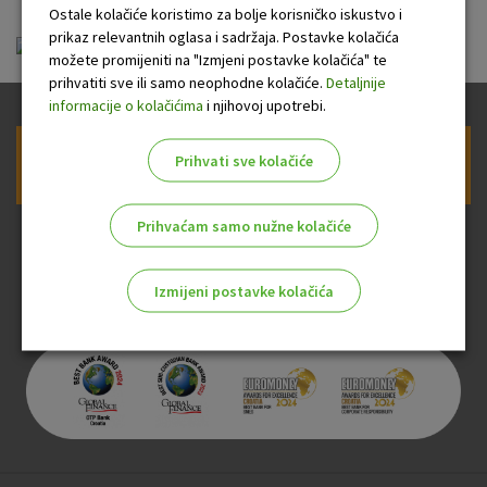
Ostale kolačiće koristimo za bolje korisničko iskustvo i
prikaz relevantnih oglasa i sadržaja. Postavke kolačića
ou-visa-classic-charge_20140720.pdf
možete promijeniti na "Izmjeni postavke kolačića" te
prihvatiti sve ili samo neophodne kolačiće.
Detaljnije
informacije o kolačićima
i njihovoj upotrebi.
Prihvati sve kolačiće
Prijava na newsletter OTP banke
Prihvaćam samo nužne kolačiće
Izmijeni postavke kolačića
Odaberite najbolju opciju za vas!