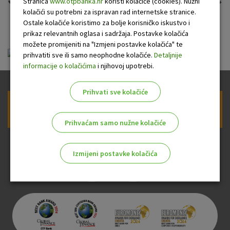
Stranica
www.otpbanka.hr
koristi kolačiće (cookies). Nužni
kolačići su potrebni za ispravan rad internetske stranice.
OTP banke
Ostale kolačiće koristimo za bolje korisničko iskustvo i
prikaz relevantnih oglasa i sadržaja. Postavke kolačića
možete promijeniti na "Izmjeni postavke kolačića" te
ou-mastercard-revolving_20100215.pdf
prihvatiti sve ili samo neophodne kolačiće.
Detaljnije
informacije o kolačićima
i njihovoj upotrebi.
Prihvati sve kolačiće
Prijava na newsletter OTP banke
Prihvaćam samo nužne kolačiće
Izmijeni postavke kolačića
Odaberite najbolju opciju za vas!